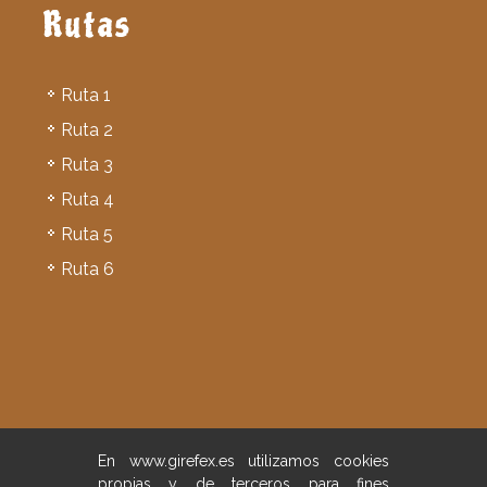
Rutas
Ruta 1
Ruta 2
Ruta 3
Ruta 4
Ruta 5
Ruta 6
En www.girefex.es utilizamos cookies
Aviso legal
/
Política de privacidad
/
propias y de terceros para fines